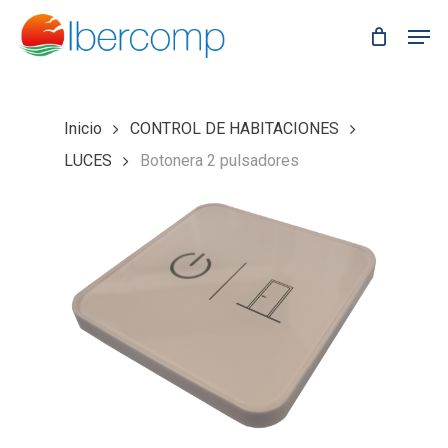
Skip
Men
to
main
content
Inicio
CONTROL DE HABITACIONES
LUCES
Botonera 2 pulsadores